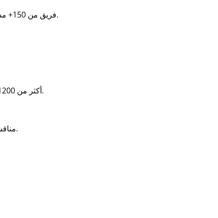
مستشارين يمتلكون رؤى متعمقة في السوق والتكنولوجيا.
فريق من
150+
تقرير عبر 10 صناعات لاستراتيجيات مدعومة بالبيانات.
أكثر من
1200
مناقشات وتحديثات وملاحظات منتظمة لتحقيق أفضل النتائج.