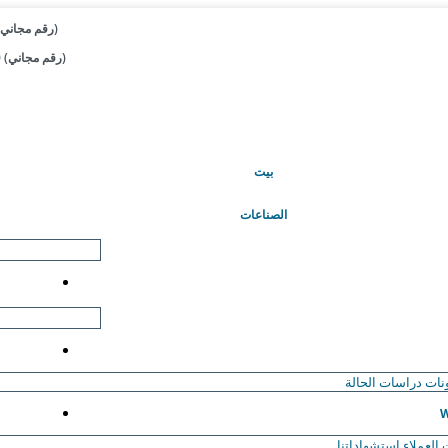
+1 833-909-2966 (رقم مجاني)
+44 808-502-0280 (رقم مجاني)
(حاضِر)
بيت
الصناعات
نات
دراسات الحالة
W
العملاء
استشهاداتنا