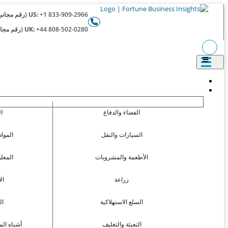
+1 833-909-2966 (رقم مجاني)
US:
+44 808-502-0280 (رقم مجاني)
UK:
الفضاء والدفاع
ا
السيارات والنقل
المواد
الأطعمة والمشروبات
المعل
زراعة
ال
السلع الاستهلاكية
ال
التعبئة والتغليف
أشباه الم