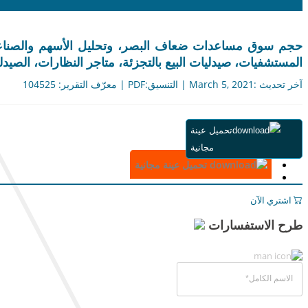
حجم سوق مساعدات ضعاف البصر، وتحليل الأسهم والصناعة، 
المستشفيات، صيدليات البيع بالتجزئة، متاجر النظارات، الصيدليات على
آخر تحديث :March 5, 2021 | التنسيق:PDF | معرّف التقرير: 104525
ملخص
تحميل عينة
جدول المحتويات
مجانية
المنهجية
تحميل عينة مجانية
اشتري الآن
طرح الاستفسارات