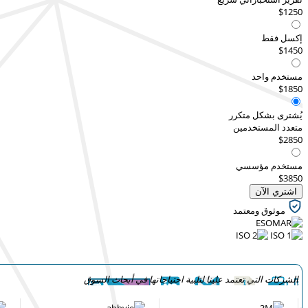
$1250
إكسل فقط
$1450
مستخدم واحد
$1850
يُشترى بشكل متكرر
متعدد المستخدمين
$2850
مستخدم مؤسسي
$3850
اشتري الآن
موثوق ومعتمد
الشركات التي تعتمد علينا لتلبية احتياجاتها في أبحاث السوق