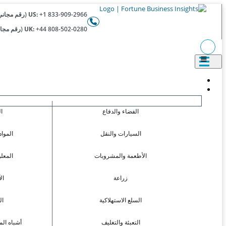
+1 833-909-2966 (رقم مجاني)
US:
+44 808-502-0280 (رقم مجاني)
UK:
الفضاء والدفاع
ا
السيارات والنقل
المواد
الأطعمة والمشروبات
المعل
زراعة
ال
السلع الاستهلاكية
ال
التعبئة والتغليف
أشباه الم