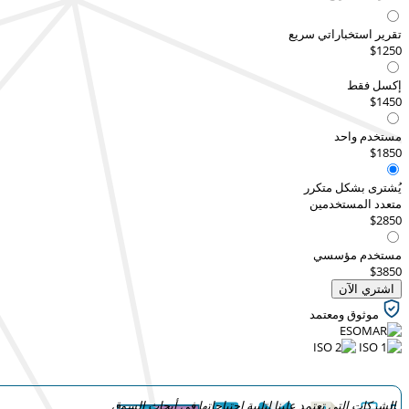
تقرير استخباراتي سريع
$1250
إكسل فقط
$1450
مستخدم واحد
$1850
يُشترى بشكل متكرر
متعدد المستخدمين
$2850
مستخدم مؤسسي
$3850
اشتري الآن
موثوق ومعتمد
الشركات التي تعتمد علينا لتلبية احتياجاتها في أبحاث السوق