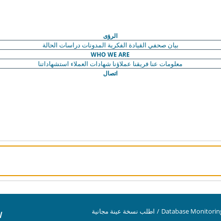
الرؤى
بيان صحفي
القيادة الفكرية
المدونات
دراسات الحالة
WHO WE ARE
معلومات عنا
فريقنا
عملاؤنا
شهادات العملاء
استشهاداتنا
اتصال
Database Monitorin
/
اطلب نسخة عينة مجانية
ا