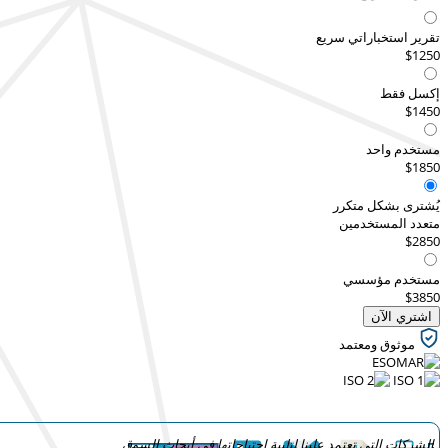
تقرير استخباراتي سريع
$1250
إكسل فقط
$1450
مستخدم واحد
$1850
يُشترى بشكل متكرر
متعدد المستخدمين
$2850
مستخدم مؤسسي
$3850
اشتري الآن
موثوق ومعتمد
الشركات التي تعتمد علينا لتلبية احتياجاتها في أبحاث السوق