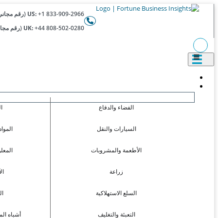
+1 833-909-2966 (رقم مجاني)
US:
+44 808-502-0280 (رقم مجاني)
UK:
الفضاء والدفاع
ا
السيارات والنقل
المواد
الأطعمة والمشروبات
المعل
زراعة
ال
السلع الاستهلاكية
ال
التعبئة والتغليف
أشباه الم