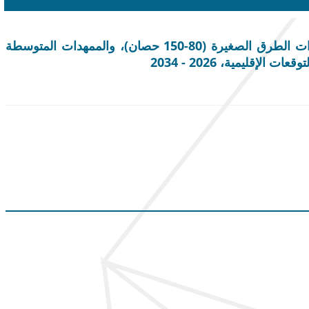
حجم سوق ممهدات الطرق وحصتها وتحليل الصناعة حسب النوع [الإطار الصلب والإطار المفصلي]، حسب السعة [ممهدات الطرق الصغيرة (80-150 حصان)، والممهدات المتوسطة