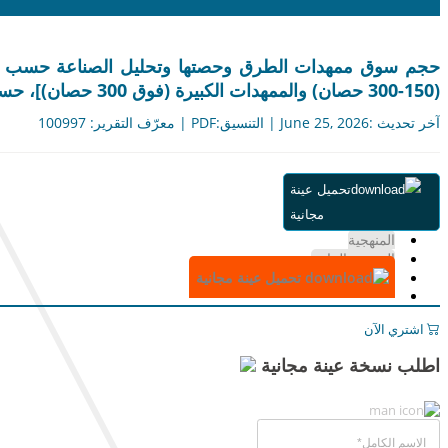
(150-300 حصان) والممهدات الكبيرة (فوق 300 حصان)]، حسب التطبيق [البناء والتعدين والغابات والزراعة وغيرها] وتقرير التوقعات الإقليمية، 2026 - 2034
آخر تحديث :June 25, 2026 | التنسيق:PDF | معرّف التقرير: 100997
ملخص
تحميل عينة
جدول المحتويات
مجانية
التقسيم
المنهجية
الرسوم البيانية
تحميل عينة مجانية
اشتري الآن
اطلب نسخة عينة مجانية