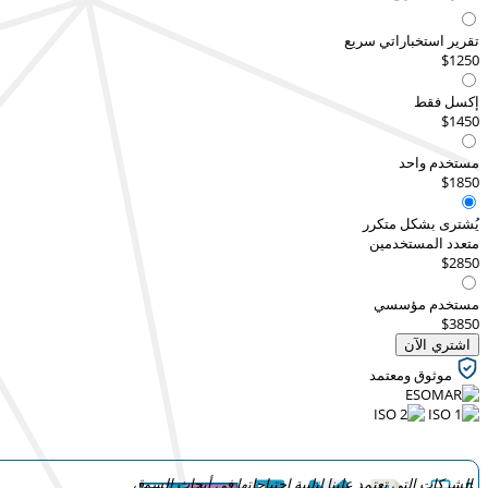
تقرير استخباراتي سريع
$1250
إكسل فقط
$1450
مستخدم واحد
$1850
يُشترى بشكل متكرر
متعدد المستخدمين
$2850
مستخدم مؤسسي
$3850
اشتري الآن
موثوق ومعتمد
الشركات التي تعتمد علينا لتلبية احتياجاتها في أبحاث السوق