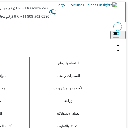
+1 833-909-2966 (رقم مجاني)
US:
+44 808-502-0280 (رقم مجاني)
UK:
الفضاء والدفاع
ا
السيارات والنقل
المواد
الأطعمة والمشروبات
المعل
زراعة
ال
السلع الاستهلاكية
ال
التعبئة والتغليف
أشباه الم