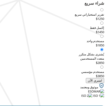
شراء سريع
تقرير استخباراتي سريع
$1250
إكسل فقط
$1450
مستخدم واحد
$1850
يُشترى بشكل متكرر
متعدد المستخدمين
$2850
مستخدم مؤسسي
$3850
اشتري الآن
موثوق ومعتمد