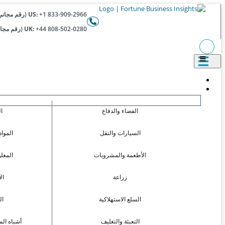
+1 833-909-2966 (رقم مجاني)
US:
+44 808-502-0280 (رقم مجاني)
UK:
الفضاء والدفاع
ا
السيارات والنقل
المواد
الأطعمة والمشروبات
المعل
زراعة
ال
السلع الاستهلاكية
ال
التعبئة والتغليف
أشباه الم