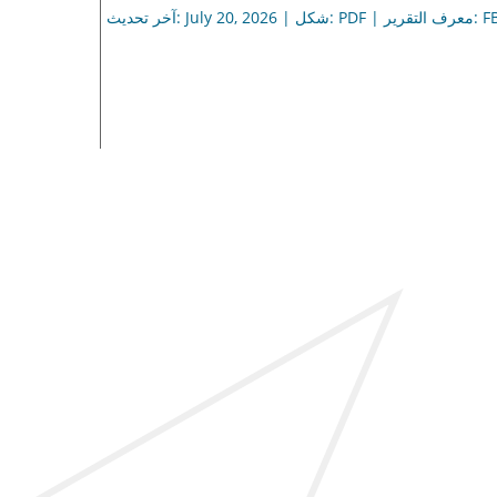
تقرير: FBI108954