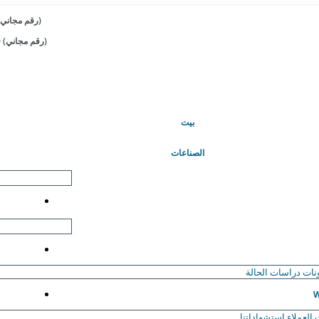
+1 833-909-2966 (رقم مجاني)
+44 808-502-0280 (رقم مجاني)
(حاضِر)
بيت
الصناعات
نات
دراسات الحالة
W
العملاء
استشهاداتنا