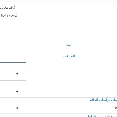
+1 833-909-2966 (رقم مجاني)
+44 808-502-0280 (رقم مجاني)
(حاضِر)
بيت
الصناعات
نات
دراسات الحالة
W
العملاء
استشهاداتنا