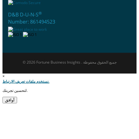
®
D&B D-U-N-S
Number: 861494523
© 2026 Fortune Business Insights . جميع الحقوق محفوظة
×
نستخدم ملفات تعريف الارتباط.
لتحسين تجربتك.
أوافق