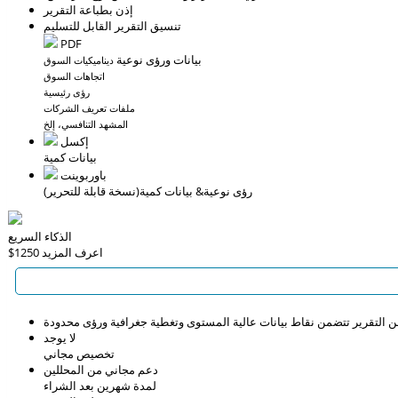
إذن بطباعة التقرير
تنسيق التقرير القابل للتسليم
PDF
بيانات ورؤى نوعية
ديناميكيات السوق
اتجاهات السوق
رؤى رئيسية
ملفات تعريف الشركات
المشهد التنافسي، إلخ
إكسل
بيانات كمية
باوربوينت
رؤى نوعية
& بيانات كمية
(نسخة قابلة للتحرير)
الذكاء السريع
اعرف المزيد
$1250
التقرير تتضمن نقاط بيانات عالية المستوى وتغطية جغرافية ورؤى محدودة
لا يوجد
تخصيص مجاني
دعم مجاني من المحللين
لمدة شهرين بعد الشراء