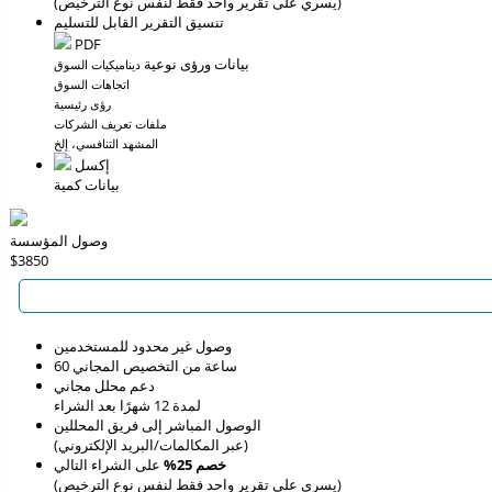
(يسري على تقرير واحد فقط لنفس نوع الترخيص)
تنسيق التقرير القابل للتسليم
PDF
بيانات ورؤى نوعية
ديناميكيات السوق
اتجاهات السوق
رؤى رئيسية
ملفات تعريف الشركات
المشهد التنافسي، إلخ
إكسل
بيانات كمية
وصول المؤسسة
$3850
وصول غير محدود للمستخدمين
60 ساعة من التخصيص المجاني
دعم محلل مجاني
لمدة 12 شهرًا بعد الشراء
الوصول المباشر إلى فريق المحللين
(عبر المكالمات/البريد الإلكتروني)
خصم 25%
على الشراء التالي
(يسري على تقرير واحد فقط لنفس نوع الترخيص)