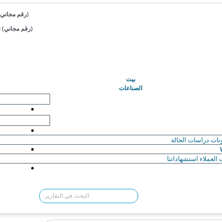
+1 833-909-2966 (رقم مجاني)
+44 808-502-0280 (رقم مجاني)
(حاضِر)
بيت
الصناعات
نات
دراسات الحالة
العملاء
استشهاداتنا