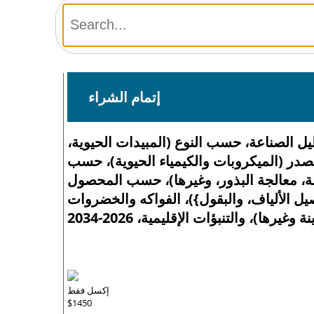
إتمام الشراء
يل الصناعة، حسب النوع (المبيدات الحيوية،
در (الميكروبات والكيمياء الحيوية)، حسب
بة، معالجة البذور، وغيرها)، حسب المحصول
صيل الألياف، والبقول})، الفواكه والخضروات
ا)، والتنبؤات الإقليمية، 2026-2034
إكسل فقط
$1450