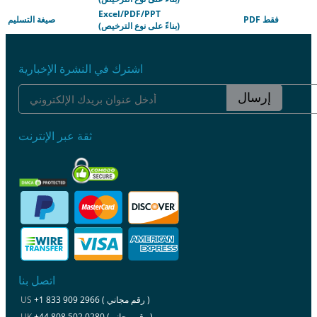
Excel/PDF/PPT
PDF فقط
صيغة التسليم
(بناءً على نوع الترخيص)
اشترك في النشرة الإخبارية
إرسال
ثقة عبر الإنترنت
اتصل بنا
+1 833 909 2966 ( رقم مجاني )
US
+44 808 502 0280 (رقم مجاني )
UK