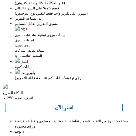
(عبر المكالمات/البريد الإلكتروني)
خصم 25%
على الشراء التالي
(يسري على تقرير واحد فقط لنفس نوع الترخيص)
إذن بطباعة التقرير
تنسيق التقرير القابل للتسليم
PDF
بيانات ورؤى نوعية
ديناميكيات السوق
اتجاهات السوق
رؤى رئيسية
ملفات تعريف الشركات
المشهد التنافسي، إلخ
إكسل
بيانات كمية
باوربوينت
رؤى نوعية
& بيانات كمية
(نسخة قابلة للتحرير)
الذكاء السريع
اعرف المزيد
$1250
اشترِ الآن
نسخة مختصرة من التقرير تتضمن نقاط بيانات عالية المستوى وتغطية جغرافية
ورؤى محدودة
لا يوجد