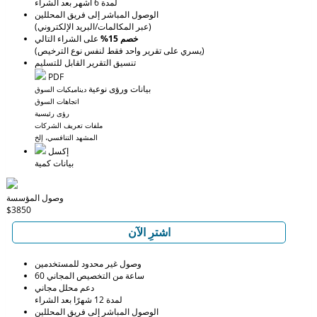
لمدة 6 أشهر بعد الشراء
الوصول المباشر إلى فريق المحللين
(عبر المكالمات/البريد الإلكتروني)
خصم 15%
على الشراء التالي
(يسري على تقرير واحد فقط لنفس نوع الترخيص)
تنسيق التقرير القابل للتسليم
PDF
بيانات ورؤى نوعية
ديناميكيات السوق
اتجاهات السوق
رؤى رئيسية
ملفات تعريف الشركات
المشهد التنافسي، إلخ
إكسل
بيانات كمية
وصول المؤسسة
$3850
اشترِ الآن
وصول غير محدود للمستخدمين
60 ساعة من التخصيص المجاني
دعم محلل مجاني
لمدة 12 شهرًا بعد الشراء
الوصول المباشر إلى فريق المحللين