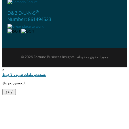
®
D&B D-U-N-S
Number: 861494523
© 2026 Fortune Business Insights . جميع الحقوق محفوظة
×
نستخدم ملفات تعريف الارتباط.
لتحسين تجربتك.
أوافق