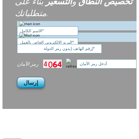
تخصيص
النطاق
و
التسعير
بناءً على
متطلباتك.
رمز الأمان
إرسال