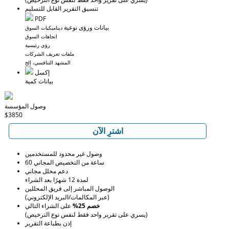
تنسيق التقرير القابل للتسليم
PDF
بيانات ورؤى نوعية
ديناميكيات السوق
اتجاهات السوق
رؤى رئيسية
ملفات تعريف الشركات
المشهد التنافسي، إلخ
إكسل
بيانات كمية
وصول المؤسسة
$3850
اشترِ الآن
وصول غير محدود للمستخدمين
60 ساعة من التخصيص المجاني
دعم محلل مجاني
لمدة 12 شهرًا بعد الشراء
الوصول المباشر إلى فريق المحللين
(عبر المكالمات/البريد الإلكتروني)
خصم 25%
على الشراء التالي
(يسري على تقرير واحد فقط لنفس نوع الترخيص)
إذن بطباعة التقرير