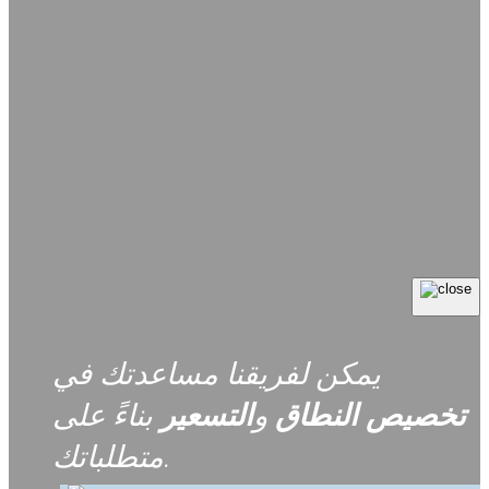
يمكن لفريقنا مساعدتك في
تخصيص
النطاق
و
التسعير
بناءً على
متطلباتك.