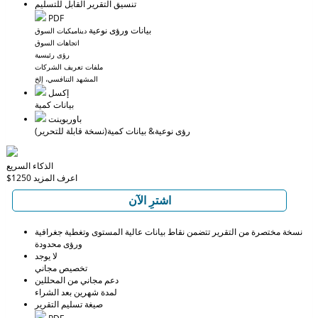
تنسيق التقرير القابل للتسليم
PDF
بيانات ورؤى نوعية
ديناميكيات السوق
اتجاهات السوق
رؤى رئيسية
ملفات تعريف الشركات
المشهد التنافسي، إلخ
إكسل
بيانات كمية
باوربوينت
رؤى نوعية
& بيانات كمية
(نسخة قابلة للتحرير)
الذكاء السريع
اعرف المزيد
$1250
اشترِ الآن
نسخة مختصرة من التقرير تتضمن نقاط بيانات عالية المستوى وتغطية جغرافية
ورؤى محدودة
لا يوجد
تخصيص مجاني
دعم مجاني من المحللين
لمدة شهرين بعد الشراء
صيغة تسليم التقرير