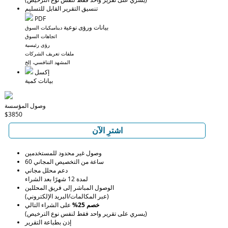
تنسيق التقرير القابل للتسليم
PDF
بيانات ورؤى نوعية
ديناميكيات السوق
اتجاهات السوق
رؤى رئيسية
ملفات تعريف الشركات
المشهد التنافسي، إلخ
إكسل
بيانات كمية
وصول المؤسسة
$3850
اشترِ الآن
وصول غير محدود للمستخدمين
60 ساعة من التخصيص المجاني
دعم محلل مجاني
لمدة 12 شهرًا بعد الشراء
الوصول المباشر إلى فريق المحللين
(عبر المكالمات/البريد الإلكتروني)
خصم 25%
على الشراء التالي
(يسري على تقرير واحد فقط لنفس نوع الترخيص)
إذن بطباعة التقرير