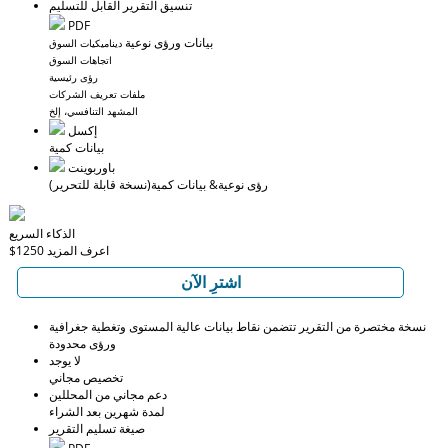
تنسيق التقرير القابل للتسليم
PDF
بيانات ورؤى نوعية
ديناميكيات السوق
اتجاهات السوق
رؤى رئيسية
ملفات تعريف الشركات
المشهد التنافسي، إلخ
إكسل
بيانات كمية
باوربوينت
رؤى نوعية
& بيانات كمية
(نسخة قابلة للتحرير)
الذكاء السريع
اعرف المزيد
$1250
اشترِ الآن
نسخة مختصرة من التقرير تتضمن نقاط بيانات عالية المستوى وتغطية جغرافية
ورؤى محدودة
لا يوجد
تخصيص مجاني
دعم مجاني من المحللين
لمدة شهرين بعد الشراء
صيغة تسليم التقرير