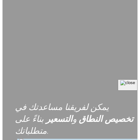
يمكن لفريقنا مساعدتك في
تخصيص
النطاق
و
التسعير
بناءً على
متطلباتك.