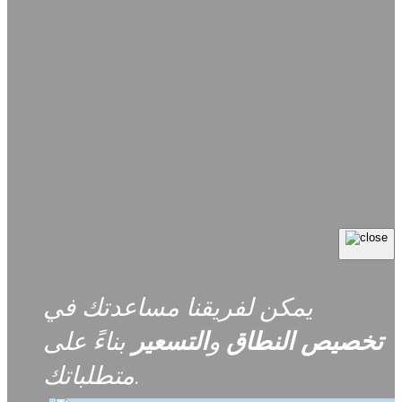
يمكن لفريقنا مساعدتك في
تخصيص
النطاق
و
التسعير
بناءً على
متطلباتك.