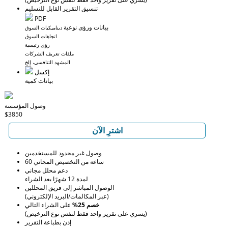
تنسيق التقرير القابل للتسليم
PDF
بيانات ورؤى نوعية
ديناميكيات السوق
اتجاهات السوق
رؤى رئيسية
ملفات تعريف الشركات
المشهد التنافسي، إلخ
إكسل
بيانات كمية
وصول المؤسسة
$3850
اشترِ الآن
وصول غير محدود للمستخدمين
60 ساعة من التخصيص المجاني
دعم محلل مجاني
لمدة 12 شهرًا بعد الشراء
الوصول المباشر إلى فريق المحللين
(عبر المكالمات/البريد الإلكتروني)
خصم 25%
على الشراء التالي
(يسري على تقرير واحد فقط لنفس نوع الترخيص)
إذن بطباعة التقرير