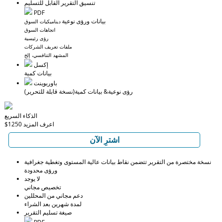
تنسيق التقرير القابل للتسليم
PDF
بيانات ورؤى نوعية
ديناميكيات السوق
اتجاهات السوق
رؤى رئيسية
ملفات تعريف الشركات
المشهد التنافسي، إلخ
إكسل
بيانات كمية
باوربوينت
رؤى نوعية
& بيانات كمية
(نسخة قابلة للتحرير)
الذكاء السريع
اعرف المزيد
$1250
اشترِ الآن
نسخة مختصرة من التقرير تتضمن نقاط بيانات عالية المستوى وتغطية جغرافية
ورؤى محدودة
لا يوجد
تخصيص مجاني
دعم مجاني من المحللين
لمدة شهرين بعد الشراء
صيغة تسليم التقرير