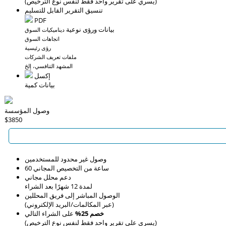
(يسري على تقرير واحد فقط لنفس نوع الترخيص)
تنسيق التقرير القابل للتسليم
PDF
بيانات ورؤى نوعية
ديناميكيات السوق
اتجاهات السوق
رؤى رئيسية
ملفات تعريف الشركات
المشهد التنافسي، إلخ
إكسل
بيانات كمية
وصول المؤسسة
$3850
وصول غير محدود للمستخدمين
60 ساعة من التخصيص المجاني
دعم محلل مجاني
لمدة 12 شهرًا بعد الشراء
الوصول المباشر إلى فريق المحللين
(عبر المكالمات/البريد الإلكتروني)
خصم 25%
على الشراء التالي
(يسري على تقرير واحد فقط لنفس نوع الترخيص)