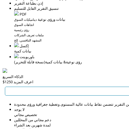
إذن بطباعة التقرير
تنسيق التقرير القابل للتسليم
PDF
بيانات ورؤى نوعية
ديناميكيات السوق
اتجاهات السوق
رؤى رئيسية
ملفات تعريف الشركات
المشهد التنافسي، إلخ
إكسل
بيانات كمية
باوربوينت
رؤى نوعية
& بيانات كمية
(نسخة قابلة للتحرير)
الذكاء السريع
اعرف المزيد
$1250
التقرير تتضمن نقاط بيانات عالية المستوى وتغطية جغرافية ورؤى محدودة
لا يوجد
تخصيص مجاني
دعم مجاني من المحللين
لمدة شهرين بعد الشراء