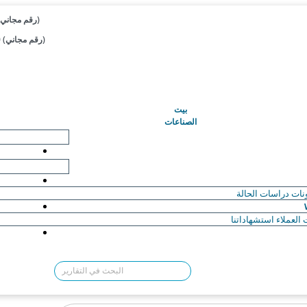
+1 833-909-2966 (رقم مجاني)
+44 808-502-0280 (رقم مجاني)
(حاضِر)
بيت
الصناعات
نات
دراسات الحالة
العملاء
استشهاداتنا