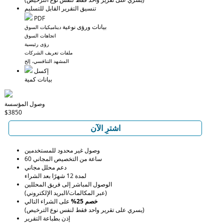
تنسيق التقرير القابل للتسليم
PDF
بيانات ورؤى نوعية
ديناميكيات السوق
اتجاهات السوق
رؤى رئيسية
ملفات تعريف الشركات
المشهد التنافسي، إلخ
إكسل
بيانات كمية
وصول المؤسسة
$3850
اشترِ الآن
وصول غير محدود للمستخدمين
60 ساعة من التخصيص المجاني
دعم محلل مجاني
لمدة 12 شهرًا بعد الشراء
الوصول المباشر إلى فريق المحللين
(عبر المكالمات/البريد الإلكتروني)
خصم 25%
على الشراء التالي
(يسري على تقرير واحد فقط لنفس نوع الترخيص)
إذن بطباعة التقرير