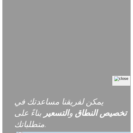
يمكن لفريقنا مساعدتك في
تخصيص
النطاق
و
التسعير
بناءً على
متطلباتك.