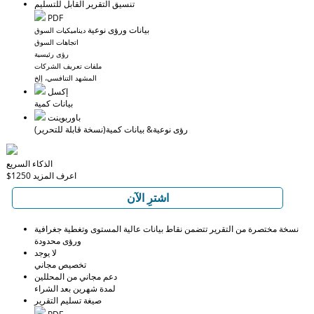
تنسيق التقرير القابل للتسليم
PDF
بيانات ورؤى نوعية
ديناميكيات السوق
اتجاهات السوق
رؤى رئيسية
ملفات تعريف الشركات
المشهد التنافسي، إلخ
إكسل
بيانات كمية
باوربوينت
رؤى نوعية
& بيانات كمية
(نسخة قابلة للتحرير)
الذكاء السريع
اعرف المزيد
$1250
اشترِ الآن
نسخة مختصرة من التقرير تتضمن نقاط بيانات عالية المستوى وتغطية جغرافية
ورؤى محدودة
لا يوجد
تخصيص مجاني
دعم مجاني من المحللين
لمدة شهرين بعد الشراء
صيغة تسليم التقرير