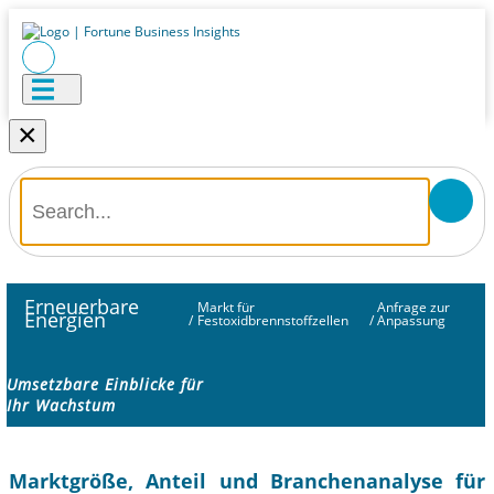
×
Erneuerbare
Markt für
Anfrage zur
Energien
/
Festoxidbrennstoffzellen
/
Anpassung
Umsetzbare Einblicke für
Ihr Wachstum
Marktgröße, Anteil und Branchenanalyse für