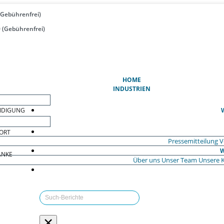
(Gebührenfrei)
 (Gebührenfrei)
(AKTUELL)
HOME
INDUSTRIEN
EIDIGUNG
ORT
Pressemitteilung
V
W
ÄNKE
Über uns
Unser Team
Unsere 
×