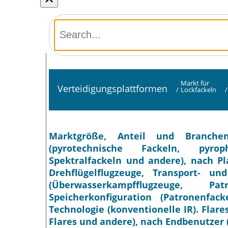
Markt für
Verteidigungsplattformen
/
Lockfackeln
/
Marktgröße, Anteil und Branchen
(pyrotechnische Fackeln, pyroph
Spektralfackeln und andere), nach Pl
Drehflügelflugzeuge, Transport- u
(Überwasserkampfflugzeuge, P
Speicherkonfiguration (Patronenfa
Technologie (konventionelle IR). Flare
Flares und andere), nach Endbenutzer