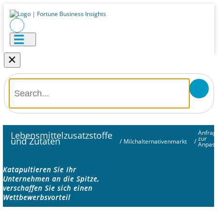
×
Anfrag
Lebensmittelzusatzstoffe
zur
und Zutaten
/
Milchalternativenmarkt
/
Anpas
Katapultieren Sie Ihr
Unternehmen an die Spitze,
verschaffen Sie sich einen
Wettbewerbsvorteil