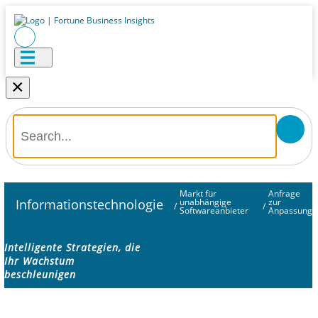
×
Markt für
Anfrage
Informationstechnologie
unabhängige
zur
/
/
Softwareanbieter
Anpassung
Intelligente Strategien, die
Ihr Wachstum
beschleunigen