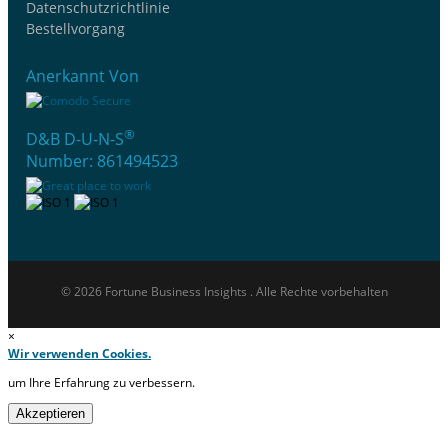
Datenschutzrichtlinie
Bestellvorgang
Anerkannt Von
®
D&B D-U-N-S
Number: 861494523
© 2026 Fortune Business Insights . Alle Rechte vorbehalten
×
Wir verwenden Cookies.
um Ihre Erfahrung zu verbessern.
Akzeptieren