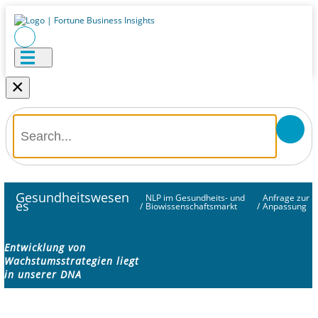
×
Gesundheitswesen
NLP im Gesundheits- und
Anfrage zur
es
/
Biowissenschaftsmarkt
/
Anpassung
Entwicklung von
Wachstumsstrategien liegt
in unserer DNA