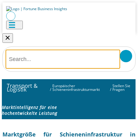
×
Transport &
Europäischer
Stellen Sie
Logistik
/
Schieneninfrastrukturmarkt
/
Fragen
Marktintelligenz für eine
hochentwickelte Leistung
Marktgröße für Schieneninfrastruktur in