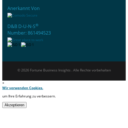
Anerkannt Von
®
D&B D-U-N-S
Number: 861494523
© 2026 Fortune Business Insights . Alle Rechte vorbehalten
×
Wir verwenden Cookies.
um Ihre Erfahrung zu verbessern.
Akzeptieren