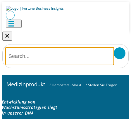
×
Medizinprodukt
/
Hemostats -Markt
/
Stellen Sie Fragen
Entwicklung von
Wachstumsstrategien liegt
in unserer DNA