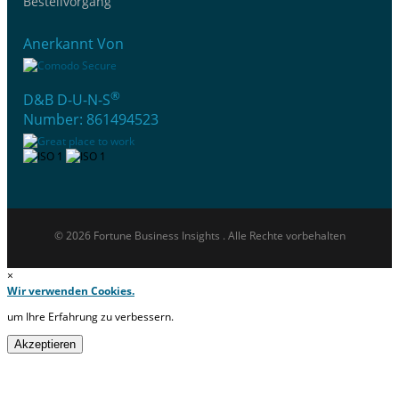
Bestellvorgang
Anerkannt Von
®
D&B D-U-N-S
Number: 861494523
© 2026 Fortune Business Insights . Alle Rechte vorbehalten
×
Wir verwenden Cookies.
um Ihre Erfahrung zu verbessern.
Akzeptieren