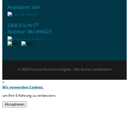
Anerkannt Von
®
D&B D-U-N-S
Number: 861494523
© 2026 Fortune Business Insights . Alle Rechte vorbehalten
×
Wir verwenden Cookies.
um Ihre Erfahrung zu verbessern.
Akzeptieren