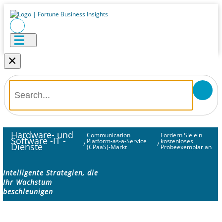
×
Hardware- und
Communication
Fordern Sie ein
Software -IT -
Platform-as-a-Service
kostenloses
/
/
Dienste
(CPaaS)-Markt
Probeexemplar an
Intelligente Strategien, die
Ihr Wachstum
beschleunigen