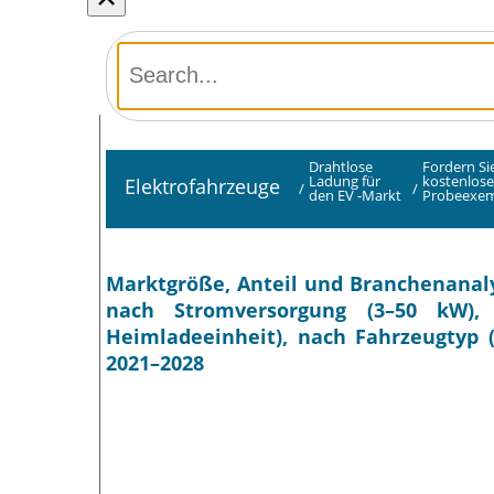
Drahtlose
Fordern Sie
Ladung für
kostenlose
Elektrofahrzeuge
/
/
den EV -Markt
Probeexem
Marktgröße, Anteil und Branchenanaly
nach Stromversorgung (3–50 kW), 
Heimladeeinheit), nach Fahrzeugtyp 
2021–2028