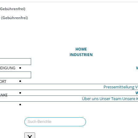
(Gebührenfrei)
 (Gebührenfrei)
(AKTUELL)
HOME
INDUSTRIEN
EIDIGUNG
ORT
Pressemitteilung
V
W
ÄNKE
Über uns
Unser Team
Unsere 
×