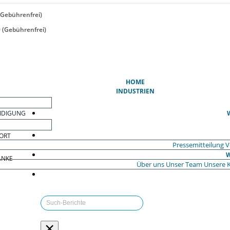
(Gebührenfrei)
 (Gebührenfrei)
(AKTUELL)
HOME
INDUSTRIEN
EIDIGUNG
ORT
Pressemitteilung
V
W
ÄNKE
Über uns
Unser Team
Unsere 
×