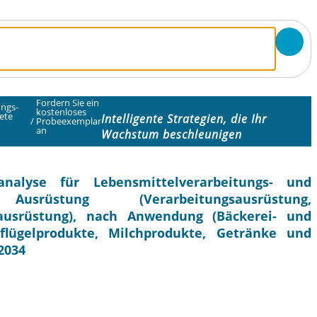
Fordern Sie ein
ungs-
kostenloses
ete
Intelligente Strategien, die Ihr
/
Probeexemplar
an
Wachstum beschleunigen
nalyse für Lebensmittelverarbeitungs- und
srüstung (Verarbeitungsausrüstung,
ausrüstung), nach Anwendung (Bäckerei- und
flügelprodukte, Milchprodukte, Getränke und
2034