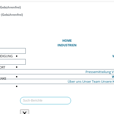
(Gebührenfrei)
 (Gebührenfrei)
(AKTUELL)
HOME
INDUSTRIEN
EIDIGUNG
ORT
Pressemitteilung
V
W
ÄNKE
Über uns
Unser Team
Unsere 
×