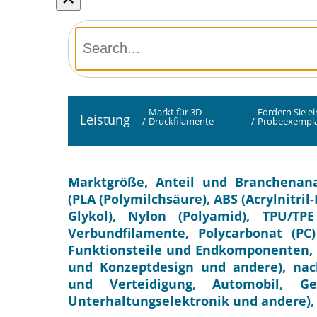
Markt für 3D-
Fordern Sie e
Leistung
/
Druckfilamente
/
Probeexempla
Marktgröße, Anteil und Branchenana
(PLA (Polymilchsäure), ABS (Acrylnitril
Glykol), Nylon (Polyamid), TPU/TPE
Verbundfilamente, Polycarbonat (PC
Funktionsteile und Endkomponenten, W
und Konzeptdesign und andere), nac
und Verteidigung, Automobil, Ge
Unterhaltungselektronik und andere), 