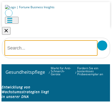
×
Markt für Anti-
Fordern Sie ein
Gesundheitspflege
Schnarch-
kostenloses
/
/
Geräte
Probeexemplar an
Entwicklung von
Wachstumsstrategien liegt
in unserer DNA