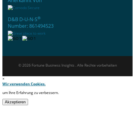
Anerkannt Von
®
D&B D-U-N-S
Number: 861494523
© 2026 Fortune Business Insights . Alle Rechte vorbehalten
×
Wir verwenden Cookies.
um Ihre Erfahrung zu verbessern.
Akzeptieren