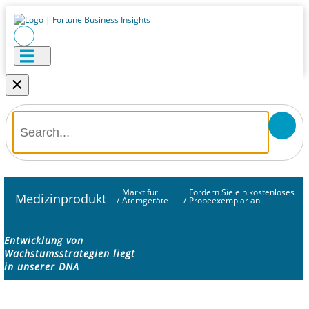
×
Markt für
Fordern Sie ein kostenloses
Medizinprodukt
/
Atemgeräte
/
Probeexemplar an
Entwicklung von
Wachstumsstrategien liegt
in unserer DNA