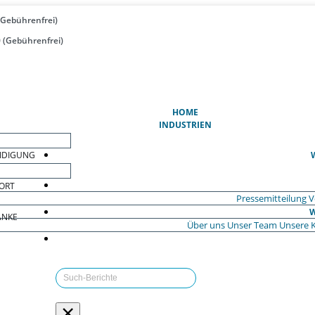
(Gebührenfrei)
 (Gebührenfrei)
(AKTUELL)
HOME
INDUSTRIEN
EIDIGUNG
ORT
Pressemitteilung
V
W
ÄNKE
Über uns
Unser Team
Unsere 
×