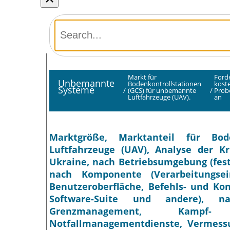
Markt für
Forde
Unbemannte
Bodenkontrollstationen
kost
Systeme
/
(GCS) für unbemannte
/
Prob
Luftfahrzeuge (UAV).
an
Marktgröße, Marktanteil für Bod
Luftfahrzeuge (UAV), Analyse der K
Ukraine, nach Betriebsumgebung (fest
nach Komponente (Verarbeitungsein
Benutzeroberfläche, Befehls- und Kon
Software-Suite und andere), n
Grenzmanagement, Kampf- u
Notfallmanagementdienste, Vermessu