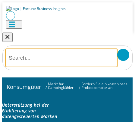
×
Markt für
Fordern Sie ein kostenloses
Konsumgüter
/
Campingkühler
/
Probeexemplar an
Unterstützung bei der
Etablierung von
datengesteuerten Marken