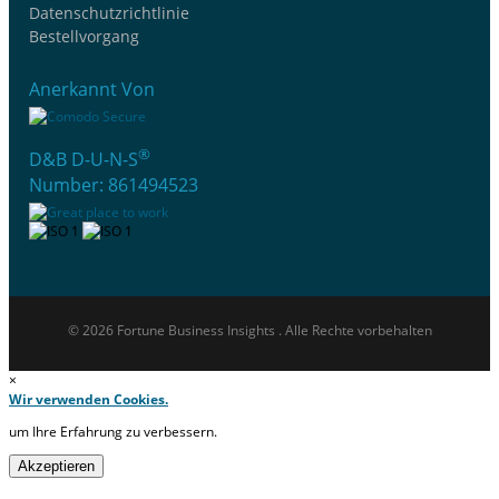
Datenschutzrichtlinie
Bestellvorgang
Anerkannt Von
®
D&B D-U-N-S
Number: 861494523
© 2026 Fortune Business Insights . Alle Rechte vorbehalten
×
Wir verwenden Cookies.
um Ihre Erfahrung zu verbessern.
Akzeptieren