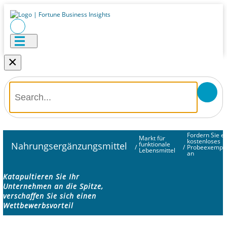
×
Fordern Sie ei
Markt für
kostenloses
Nahrungsergänzungsmittel
funktionale
/
/
Probeexempl
Lebensmittel
an
Katapultieren Sie Ihr
Unternehmen an die Spitze,
verschaffen Sie sich einen
Wettbewerbsvorteil