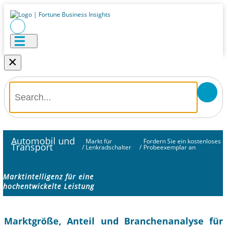
×
Automobil und
Markt für
Fordern Sie ein kostenloses
Transport
/
Lenkradschalter
/
Probeexemplar an
Marktintelligenz für eine
hochentwickelte Leistung
Marktgröße, Anteil und Branchenanalyse für