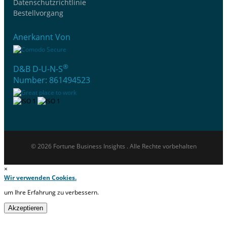
Datenschutzrichtlinie
Bestellvorgang
Anerkannt Von
®
D&B D-U-N-S
Number: 861494523
© 2026 Fortune Business Insights . Alle Rechte vorbehalten
×
Wir verwenden Cookies.
um Ihre Erfahrung zu verbessern.
Akzeptieren