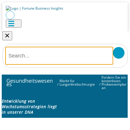
×
Fordern Sie ein
Gesundheitswesen
Markt für
kostenloses
es
/
Lungenkrebschirurgie
/
Probeexemplar
an
Entwicklung von
Wachstumsstrategien liegt
in unserer DNA