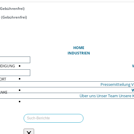
(Gebührenfrei)
 (Gebührenfrei)
(AKTUELL)
HOME
INDUSTRIEN
EIDIGUNG
ORT
Pressemitteilung
V
W
ÄNKE
Über uns
Unser Team
Unsere 
×