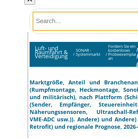
Fordern Sie ein
Luft- und
SONAR -
kostenloses
Raumfahrt &
/
Systemmarkt
/
Probeexemplar
Verteidigung
an
Marktgröße, Anteil und Branchena
(Rumpfmontage, Heckmontage, Sono
und militärisch), nach Plattform (Sch
(Sender, Empfänger, Steuereinheit
Näherungssensoren, Ultraschall-Ref
VME-ADC usw.)). Andere) und Andere) 
Retrofit) und regionale Prognose, 2026