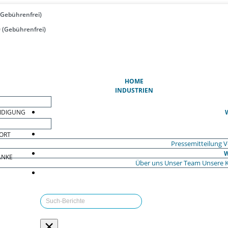
(Gebührenfrei)
 (Gebührenfrei)
(AKTUELL)
HOME
INDUSTRIEN
EIDIGUNG
ORT
Pressemitteilung
V
W
ÄNKE
Über uns
Unser Team
Unsere 
×