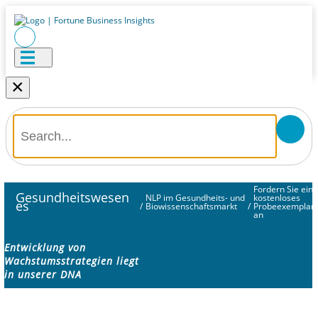
×
Fordern Sie ein
Gesundheitswesen
NLP im Gesundheits- und
kostenloses
es
/
Biowissenschaftsmarkt
/
Probeexemplar
an
Entwicklung von
Wachstumsstrategien liegt
in unserer DNA