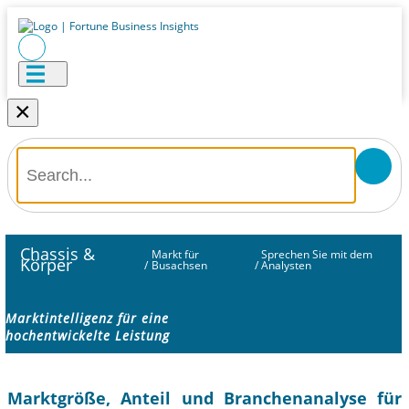
×
Chassis &
Markt für
Sprechen Sie mit dem
Körper
/
Busachsen
/
Analysten
Marktintelligenz für eine
hochentwickelte Leistung
Marktgröße, Anteil und Branchenanalyse für