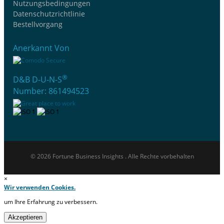
Nutzungsbedingungen
Datenschutzrichtlinie
Bestellvorgang
Anerkannt Von
®
D&B D-U-N-S
Number: 861494523
© 2026 Fortune Business Insights . Alle Rechte vorbehalten
×
Wir verwenden Cookies.
um Ihre Erfahrung zu verbessern.
Akzeptieren