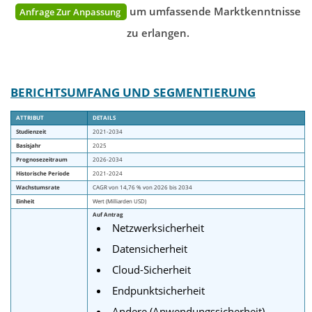
um umfassende Marktkenntnisse
Anfrage Zur Anpassung
zu erlangen.
BERICHTSUMFANG UND SEGMENTIERUNG
ATTRIBUT
DETAILS
Studienzeit
2021-2034
Basisjahr
2025
Prognosezeitraum
2026-2034
Historische Periode
2021-2024
Wachstumsrate
CAGR von 14,76 % von 2026 bis 2034
Einheit
Wert (Milliarden USD)
Auf Antrag
Netzwerksicherheit
Datensicherheit
Cloud-Sicherheit
Endpunktsicherheit
Andere (Anwendungssicherheit)