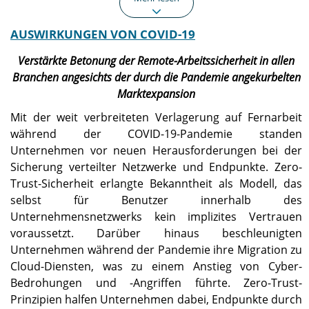
AUSWIRKUNGEN VON COVID-19
Nordamerika
Asien-Pazifik
Nordamerika hielt einen
Der Markt im asiatisch-
Verstärkte Betonung der Remote-Arbeitssicherheit in allen
Anteil von 34,84 %, der im
pazifischen Raum wird im
Branchen angesichts der durch die Pandemie angekurbelten
Jahr 2025 einen Wert von
Jahr 2025 auf 11,77
Marktexpansion
14,73 Milliarden US-Dollar
Milliarden US-Dollar
hatte.
geschätzt.
Mit der weit verbreiteten Verlagerung auf Fernarbeit
während der COVID-19-Pandemie standen
Europa
UNS.
Unternehmen vor neuen Herausforderungen bei der
Sicherung verteilter Netzwerke und Endpunkte. Zero-
Der europäische Markt
Der Markt soll bis 2026 ein
wird im Jahr 2025 auf 9,87
Volumen von 11,37
Trust-Sicherheit erlangte Bekanntheit als Modell, das
Milliarden US-Dollar
Milliarden US-Dollar
selbst für Benutzer innerhalb des
geschätzt.
erreichen.
Unternehmensnetzwerks kein implizites Vertrauen
voraussetzt. Darüber hinaus beschleunigten
Japan
Unternehmen während der Pandemie ihre Migration zu
Der Markt soll bis 2026 ein
Cloud-Diensten, was zu einem Anstieg von Cyber-
Volumen von 2,76
Bedrohungen und -Angriffen führte. Zero-Trust-
Milliarden US-Dollar
Prinzipien halfen Unternehmen dabei, Endpunkte durch
erreichen.