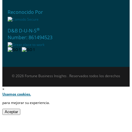
Reconocido Por
®
D&B D-U-N-S
Number: 861494523
© 2026 Fortune Business Insights . Reservados todos los derechos
×
Usamos cookies.
para mejorar su experiencia.
Aceptar