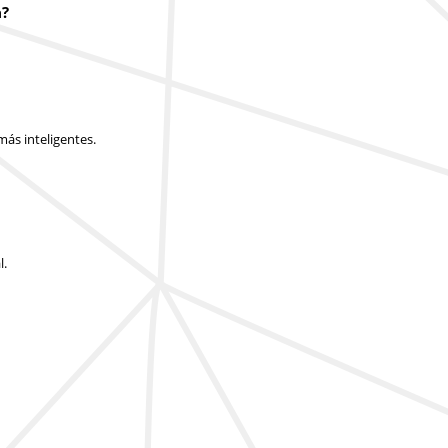
a?
ás inteligentes.
l.