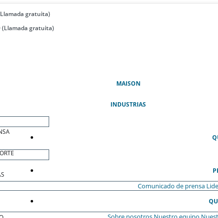
(Llamada gratuita)
 (Llamada gratuita)
(ACTUAL)
MAISON
INDUSTRIAS
NSA
Q
ORTE
P
AS
Comunicado de prensa
Lide
QU
Sobre nosotros
Nuestro equipo
Nuest
O