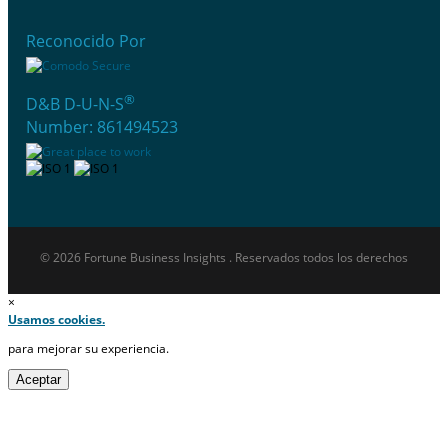
Reconocido Por
®
D&B D-U-N-S
Number: 861494523
© 2026 Fortune Business Insights . Reservados todos los derechos
×
Usamos cookies.
para mejorar su experiencia.
Aceptar