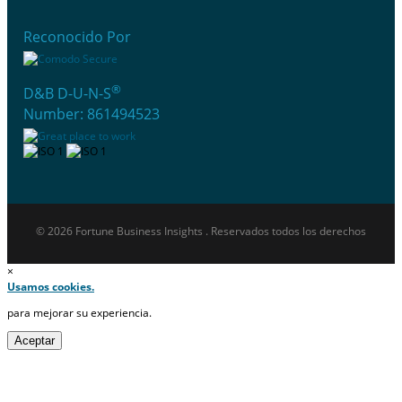
Reconocido Por
®
D&B D-U-N-S
Number: 861494523
© 2026 Fortune Business Insights . Reservados todos los derechos
×
Usamos cookies.
para mejorar su experiencia.
Aceptar