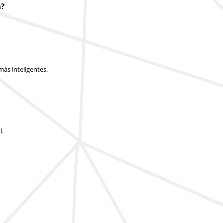
a?
ás inteligentes.
l.