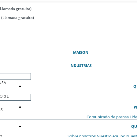
(Llamada gratuita)
 (Llamada gratuita)
(ACTUAL)
MAISON
INDUSTRIAS
NSA
Q
ORTE
P
AS
Comunicado de prensa
Lide
QU
Sobre nosotros
Nuestro equipo
Nuest
O