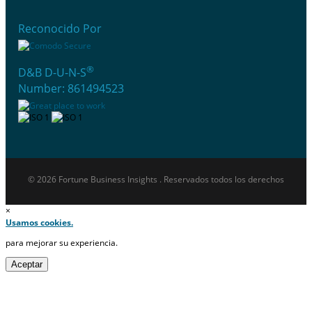
Reconocido Por
®
D&B D-U-N-S
Number: 861494523
© 2026 Fortune Business Insights . Reservados todos los derechos
×
Usamos cookies.
para mejorar su experiencia.
Aceptar