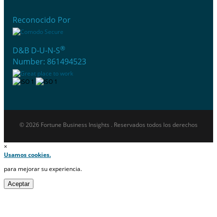
Reconocido Por
®
D&B D-U-N-S
Number: 861494523
© 2026 Fortune Business Insights . Reservados todos los derechos
×
Usamos cookies.
para mejorar su experiencia.
Aceptar