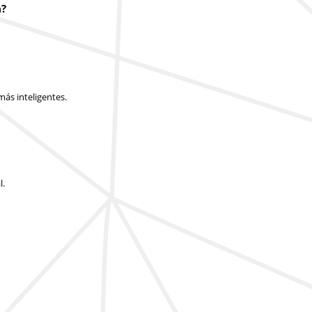
a?
ás inteligentes.
l.