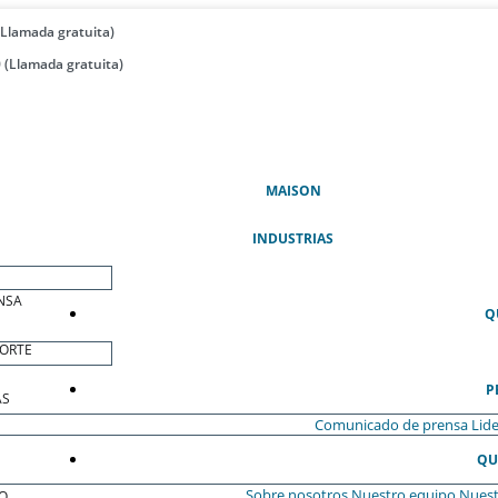
(Llamada gratuita)
 (Llamada gratuita)
(ACTUAL)
MAISON
INDUSTRIAS
NSA
Q
ORTE
P
AS
Comunicado de prensa
Lide
QU
Sobre nosotros
Nuestro equipo
Nuest
O