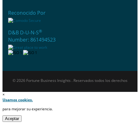
Reconocido Por
®
D&B D-U-N-S
Number: 861494523
© 2026 Fortune Business Insights . Reservados todos los derechos
×
Usamos cookies.
para mejorar su experiencia.
Aceptar