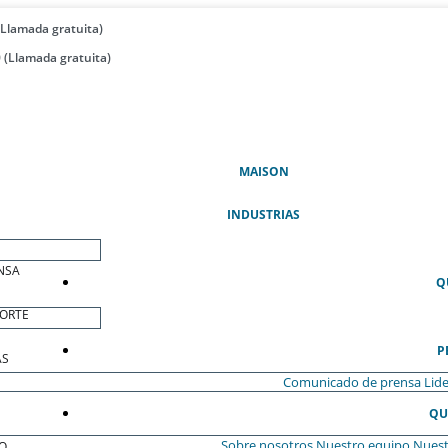
(Llamada gratuita)
 (Llamada gratuita)
(ACTUAL)
MAISON
INDUSTRIAS
NSA
Q
ORTE
P
AS
Comunicado de prensa
Lide
QU
Sobre nosotros
Nuestro equipo
Nuest
O