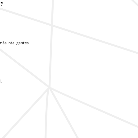
a?
ás inteligentes.
l.